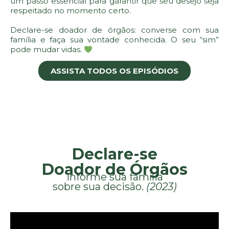
um passo essencial para garantir que seu desejo seja
respeitado no momento certo.
Declare-se doador de órgãos: converse com sua
família e faça sua vontade conhecida. O seu “sim”
pode mudar vidas.
ASSISTA TODOS OS EPISÓDIOS
Declare-se
Doador de Órgãos
Informe sua família
sobre sua decisão.
(2023)